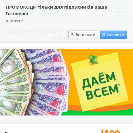
ПРОМОКОДИ тільки для підписників Ваша
Готівочка
щотижня
Оформить кредит наличными: проще
Заборонити
Дозволити
не бывает!