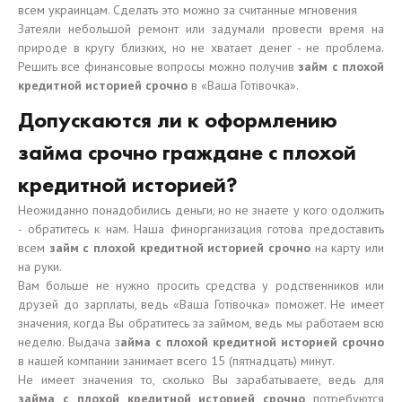
всем украинцам. Сделать это можно за считанные мгновения
Затеяли небольшой ремонт или задумали провести время на
природе в кругу близких, но не хватает денег - не проблема.
Решить все финансовые вопросы можно получив
займ с плохой
кредитной историей срочно
в «Ваша Готівочка».
Допускаются ли к оформлению
займа срочно граждане с плохой
кредитной историей?
Неожиданно понадобились деньги, но не знаете у кого одолжить
- обратитесь к нам. Наша финорганизация готова предоставить
всем
займ с плохой кредитной историей срочно
на карту или
на руки.
Вам больше не нужно просить средства у родственников или
друзей до зарплаты, ведь «Ваша Готівочка» поможет. Не имеет
значения, когда Вы обратитесь за займом, ведь мы работаем всю
неделю. Выдача з
айма с плохой кредитной историей срочно
в нашей компании занимает всего 15 (пятнадцать) минут.
Не имеет значения то, сколько Вы зарабатываете, ведь для
займа с плохой кредитной историей срочно
потребуются