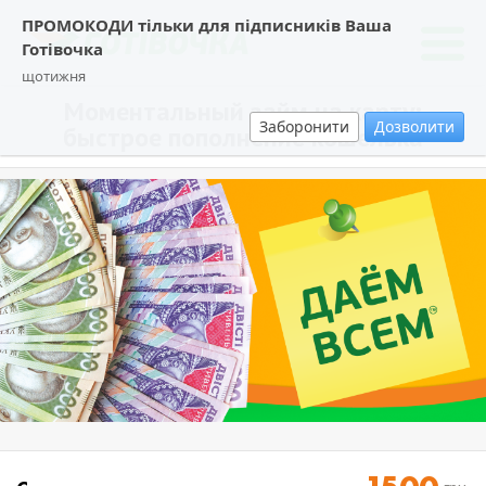
ПРОМОКОДИ тільки для підписників Ваша
Готівочка
щотижня
Моментальный займ на карту:
Заборонити
Дозволити
быстрое пополнение кошелька