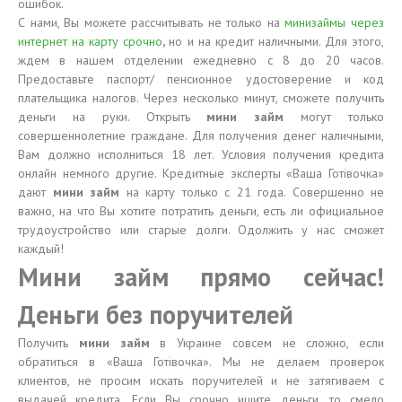
ошибок.
С нами, Вы можете рассчитывать не только на
минизаймы через
интернет на карту срочно
,
но и на кредит наличными. Для этого,
ждем в нашем отделении ежедневно с 8 до 20 часов.
Предоставьте паспорт/ пенсионное удостоверение и код
плательщика налогов. Через несколько минут, сможете получить
деньги на руки. Открыть
мини займ
могут только
совершеннолетние граждане. Для получения денег наличными,
Вам должно исполниться 18 лет. Условия получения кредита
онлайн немного другие. Кредитные эксперты «Ваша Готівочка»
дают
мини займ
на карту только с 21 года. Совершенно не
важно, на что Вы хотите потратить деньги, есть ли официальное
трудоустройство или старые долги. Одолжить у нас сможет
каждый!
Мини займ прямо сейчас!
Деньги без поручителей
Получить
мини займ
в Украине совсем не сложно, если
обратиться в «Ваша Готівочка». Мы не делаем проверок
клиентов, не просим искать поручителей и не затягиваем с
выдачей кредита. Если Вы срочно ищите деньги, то смело