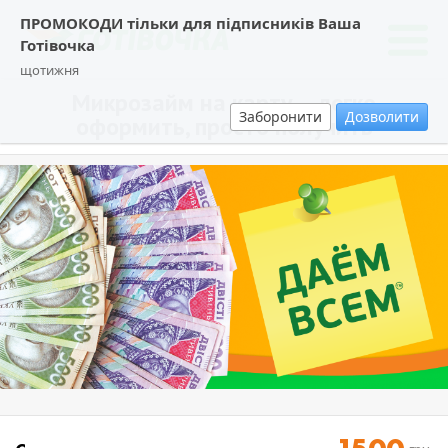
ПРОМОКОДИ тільки для підписників Ваша
Готівочка
щотижня
Микрозайм на карту – легко
Заборонити
Дозволити
оформить, просто получить