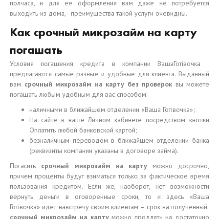
полчаса, и для ее оформления вам даже не потребуется
выходить из дома, - преимущества такой услуги очевидны.
Как срочный микрозайм на карту
погашать
Условия погашения кредита в компании ВашаГотiвочка
предлагаются самые разные и удобные для клиента. Выданный
вам
срочный микрозайм на карту без проверок
вы можете
погашать любым удобным для вас способом:
наличными в ближайшем отделении «Ваша Готiвочка»;
На сайте в ваше Личном кабинете посредством кнопки
Оплатить любой банковской картой;
безналичным переводом в ближайшем отделении банка
(реквизиты компании указаны в договоре займа).
Погасить
срочный микрозайм на карту
можно досрочно,
причем проценты будут взиматься только за фактическое время
пользования кредитом. Если же, наоборот, нет возможности
вернуть деньги в оговоренные сроки, то и здесь «Ваша
Готiвочка» идет навстречу своим клиентам – срок на полученный
срочный микрозайм на карту
можно продлять на достаточно