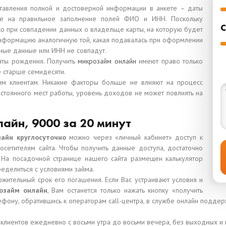
ставления полной и достоверной информации в анкете – даты
ние на правильное заполнение полей ФИО и ИНН. Поскольку
С
о при совпадении данных о владельце карты, на которую будет
информацию аналогичную той, какая подавалась при оформлении
тные данные или ИНН не совпадут.
даты рождения. Получить
микрозайм онлайн
имеют право только
 старше семидесяти.
им клиентам. Никакие факторы больше не влияют на процесс
постоянного мест работы, уровень доходов не может повлиять на
айн, 9000 за 20 минут
айн круглосуточно
можно через «личный кабинет» доступ к
сетителям сайта. Чтобы получить данные доступа, достаточно
 На посадочной странице нашего сайта размещен калькулятор
еделиться с условиями займа.
ожительный срок его погашения. Если Вас устраивают условия и
озайм онлайн
, Вам останется только нажать кнопку «получить
лефону, обратившись к операторам call-центра, в службе онлайн подд
 клиентов ежедневно с восьми утра до восьми вечера, без выходных и