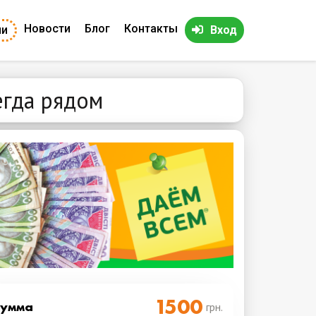
Новости
Блог
Контакты
ии
Вход
егда рядом
Cумма
грн.