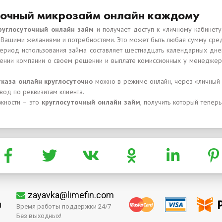
уточный микрозайм онлайн каждому
руглосуточный онлайн займ
и получает доступ к «личному кабинету»
Вашими желаниями и потребностями. Это может быть любая сумму сред
период использования займа составляет шестнадцать календарных дн
нии компании о своем решении и выплате комиссионных у менеджеро
каза онлайн круглосуточно
можно в режиме онлайн, через «личный к
вод по реквизитам клиента.
жности – это
круглосуточный онлайн займ
, получить который тепер
zayavka@limefin.com
м
Время работы поддержки 24/7
Без выходных!