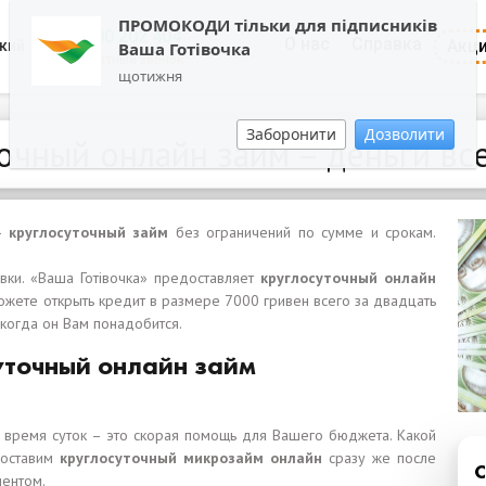
ПРОМОКОДИ тільки для підписників
0800 202 404
О нас
Справка
Акц
кий
Ваша Готівочка
Обратный звонок
щотижня
Заборонити
Дозволити
очный онлайн займ – деньги вс
 –
круглосуточный
займ
без ограничений по сумме и срокам.
вки. «Ваша Готівочка» предоставляет
круглосуточный онлайн
жете открыть кредит в размере 7000 гривен всего за двадцать
 когда он Вам понадобится.
уточный онлайн займ
время суток – это скорая помощь для Вашего бюджета. Какой
доставим
круглосуточный микрозайм онлайн
сразу же после
иентом.