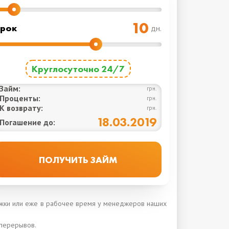
рок
дн.
Круглосуточно 24/7
Займ:
грн.
Проценты:
грн.
К возврату:
грн.
18.03.2019
Погашение до:
ержки или еже в рабочее время у менеджеров наших
 перерывов.