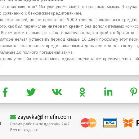
ля своих клиентов? Мы уже упоминали о возрастных рамках. В случае
по сравнению с банковским кредитованием.
 возможностей, но не превышает 9000 гривен. Пользоваться средств
ого, как был перечислен
интернет кредит
без дополнительных комисс
, Вы сможете с помощью нашего калькулятора, который отобразит не 
куляторе нельзя установить период свыше 16 дней поскольку этот пер
одолжаете пользоваться предоставленными деньгами и через следующ
уальным до полного погашения займа.
 пользу онлайн кредитования, однако оценить все преимущество зай
.
zayavka@limefin.com
м
Время работы поддержки 24/7
Без выходных!