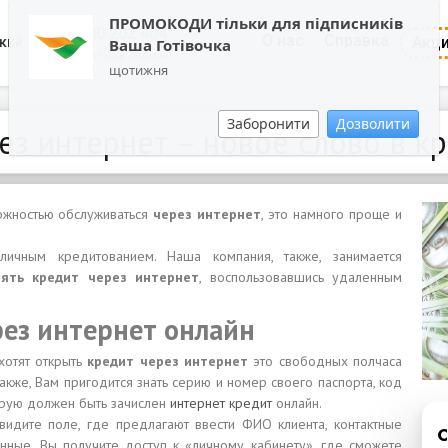
ПРОМОКОДИ тільки для підписників
0800 202 404
О нас
Справка
Акц
кий
Ваша Готівочка
Обратный звонок
щотижня
Заборонити
Дозволити
ез интернет – новое слово в к
можностью обслуживаться
через интернет
, это намного проще и
аличным кредитованием. Наша компания, также, занимается
зять кредит через интернет
, воспользовавшись удаленным
ез интернет онлайн
хотят открыть
кредит через интернет
это свободных полчаса
акже, Вам пригодится знать серию и номер своего паспорта, код
торую должен быть зачислен
интернет кредит
онлайн.
видите поле, где предлагают ввести ФИО клиента, контактные
нные, Вы получите доступ к «личному кабинету», где сможете