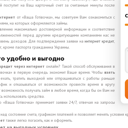
ый поступит на Ваш карточный счет за считанные минуты после
С
нтернет
от «Ваша Готівочка», мы советуем Вам ознакомиться с
иями, на которых оформляются займы.
авлению максимально достоверной информации и соответствие
олженностей перед другими кредитующими компаниями нас не
уровень доходов. Для подтверждения заявки на
интернет кредит
,
г, кроме паспорта гражданина Украины.
то удобно и выгодно
кредит через интернет
онлайн? Такой способ обслуживания в
тівочка» в первую очередь экономит Ваше время. Чтобы
взять
ехать, тратить выходной или отпрашиваться с работы раньше
афик и отказываться от возможности провести время в кругу
 возможность получать займ в любое время, когда бы он Вам не
ь использовать средства.
 «Ваша Готівочка» принимает заявки 24/7, отвечая на запросы
 над состояние счета, графиком платежей и позволяет менять условия 
нет
также легко погасить, как и оформить.
ет на выгодных условиях