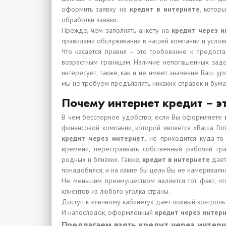
оформить заявку на
кредит в интернете
, котор
обработки заявки.
Прежде, чем заполнять анкету на
кредит через и
правилами обслуживания в нашей компании и услов
Что касается правил – это требование к предост
возрастным границам. Наличие непогашенных зад
интересует, также, как и не имеет значение Ваш 
мы не требуем предъявлять никаких справок и бума
Почему интернет кредит – э
В чем бесспорное удобство, если Вы оформляете
финансовой компании, которой является «Ваша Го
кредит через интернет,
не приходится куда-то 
времени, перестраивать собственный рабочий гр
родных и близких. Также,
кредит в интернете
дает
понадобился, и на какие бы цели Вы не намеривалис
Не меньшим преимуществом является тот факт, что
клиентов из любого уголка страны.
Доступ к «личному кабинету» дает полный контроль
И напоследок, оформленный
кредит через интер
Предлагаем взять кредит через интерн