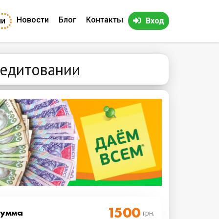
Новости
Блог
Контакты
ии
Вход
редитовании
Cумма
грн.