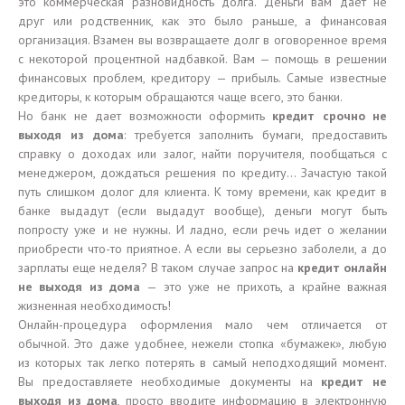
это коммерческая разновидность долга. Деньги вам дает не
друг или родственник, как это было раньше, а финансовая
организация. Взамен вы возвращаете долг в оговоренное время
с некоторой процентной надбавкой. Вам — помощь в решении
финансовых проблем, кредитору — прибыль. Самые известные
кредиторы, к которым обращаются чаще всего, это банки.
Но банк не дает возможности оформить
кредит срочно не
выходя из дома
: требуется заполнить бумаги, предоставить
справку о доходах или залог, найти поручителя, пообщаться с
менеджером, дождаться решения по кредиту… Зачастую такой
путь слишком долог для клиента. К тому времени, как кредит в
банке выдадут (если выдадут вообще), деньги могут быть
попросту уже и не нужны. И ладно, если речь идет о желании
приобрести что-то приятное. А если вы серьезно заболели, а до
зарплаты еще неделя? В таком случае запрос на
кредит онлайн
не выходя из дома
— это уже не прихоть, а крайне важная
жизненная необходимость!
Онлайн-процедура оформления мало чем отличается от
обычной. Это даже удобнее, нежели стопка «бумажек», любую
из которых так легко потерять в самый неподходящий момент.
Вы предоставляете необходимые документы на
кредит не
выходя из дома
, просто вводите информацию в электронную