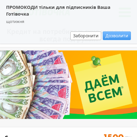
ПРОМОКОДИ тільки для підписників Ваша
Готівочка
щотижня
Кредит на потребительские нужды –
Заборонити
Дозволити
всегда под рукой!