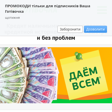
ПРОМОКОДИ тільки для підписників Ваша
Готівочка
щотижня
Кредит наличными в Киеве с плохой
Заборонити
Дозволити
кредитной историей оформим быстро
и без проблем