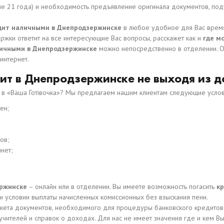
ше 21 года) и необходимость предъявление оригинала документов, под
дит наличными в Днепродзержинске
в любое удобное для Вас время
ржки ответит на все интересующие Вас вопросы, расскажет как и
где м
личными в Днепродзержинске
можно непосредственно в отделении. 
интернет.
едит в Днепродзержинске не выходя из 
 в «Ваша Готівочка»? Мы предлагаем нашим клиентам следующие услов
ен;
ов;
нет;
ержинске
– онлайн или в отделении. Вы имеете возможность погасить
к
и условии выплаты начисленных комиссионных без взыскания пени.
кета документов, необходимого для процедуры банковского кредитова
учителей и справок о доходах. Для нас не имеет значения где и кем Вы