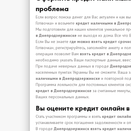
проблема
Если вопрос поиска денег для Вас актуален и как в
Готівочка» и возьмите
кредит наличными в Днепр
Мы подготовили для наших клиентов уникальное п
в Днепродзержинске
не выходя из дома. Все что 
Если Вы не знаете
где можно взять кредит срочн
Готівочка», регистрируйтесь, заполняйте анкету и п
операция позволит Вам
взять кредит в Днепрод
необходимо указать Ваши паспортные данные, ввес
При подаче неверных данных в городе
Днепродзе
населенных пунктах Украины Вы не сможете. Ваша 
наличными в Днепродзержинске
и повторной под
Программа лояльности для постоянных клиентов си
кредит в Днепродзержинске
за считанные минуты
Ваших персональных данных.
Вы оцените кредит онлайн в
Стать участником программы и взять
кредит онлай
устанавливаете срок погашения задолженности и оп
В городе
Днепродзержинск взять кредит налич