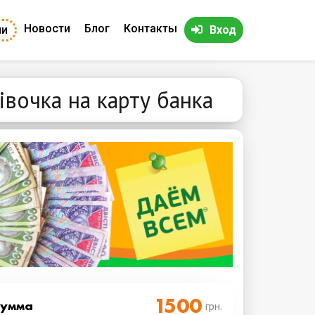
Новости
Блог
Контакты
ии
Вход
вочка на карту банка
Cумма
грн.