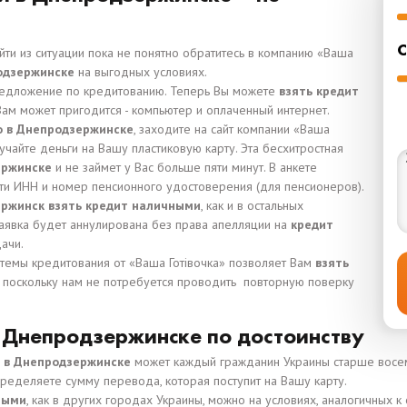
С
ыйти из ситуации пока не понятно обратитесь в компанию «Ваша
одзержинске
на выгодных условиях.
редложение по кредитованию. Теперь Вы можете
взять кредит
Вам может пригодится - компьютер и оплаченный интернет.
о в Днепродзержинске
, заходите на сайт компании «Ваша
олучайте деньги на Вашу пластиковую карту. Эта бесхитростная
зержинске
и не займет у Вас больше пяти минут. В анкете
ти ИНН и номер пенсионного удостоверения (для пенсионеров).
ржинск взять кредит наличными
, как и в остальных
заявка будет аннулирована без права апелляции на
кредит
ачи.
стемы кредитования от «Ваша Готівочка» позволяет Вам
взять
, поскольку нам не потребуется проводить повторную поверку
 Днепродзержинске по достоинству
н в Днепродзержинске
может каждый гражданин Украины старше восем
ределяете сумму перевода, которая поступит на Вашу карту.
ными
, как в других городах Украины, можно на условиях, аналогичных 