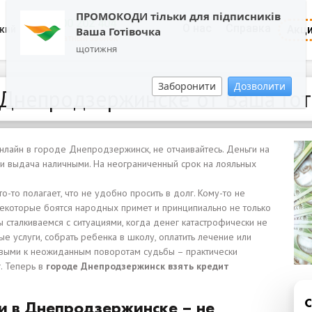
ПРОМОКОДИ тільки для підписників
0800 202 404
О нас
Справка
Акц
кий
Ваша Готівочка
Обратный звонок
щотижня
Заборонити
Дозволити
Днепродзержинске от Ваша Готі
онлайн в городе Днепродзержинск, не отчаивайтесь. Деньги на
ли выдача наличными. На неограниченный срок на лояльных
то-то полагает, что не удобно просить в долг. Кому-то не
Некоторые боятся народных примет и принципиально не только
ы сталкиваемся с ситуациями, когда денег катастрофически не
ые услуги, собрать ребенка в школу, оплатить лечение или
товыми к неожиданным поворотам судьбы – практически
. Теперь в
городе Днепродзержинск взять кредит
 в Днепродзержинске – не