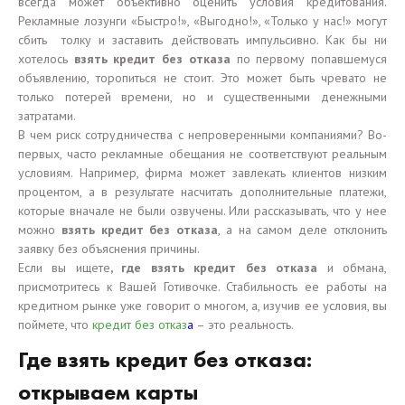
всегда может объективно оценить условия кредитования.
Рекламные лозунги «Быстро!», «Выгодно!», «Только у нас!» могут
сбить толку и заставить действовать импульсивно. Как бы ни
хотелось
взять кредит без отказа
по первому попавшемуся
объявлению, торопиться не стоит. Это может быть чревато не
только потерей времени, но и существенными денежными
затратами.
В чем риск сотрудничества с непроверенными компаниями? Во-
первых, часто рекламные обещания не соответствуют реальным
условиям. Например, фирма может завлекать клиентов низким
процентом, а в результате насчитать дополнительные платежи,
которые вначале не были озвучены. Или рассказывать, что у нее
можно
взять кредит без отказа
, а на самом деле отклонить
заявку без объяснения причины.
Если вы ищете
, где взять кредит без отказа
и обмана,
присмотритесь к Вашей Готивочке. Стабильность ее работы на
кредитном рынке уже говорит о многом, а, изучив ее условия, вы
поймете, что
кредит без отказ
а
– это реальность.
Где взять кредит без отказа:
открываем карты