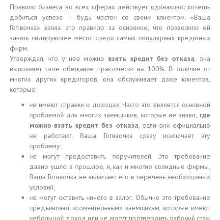
Правило бизнеса во всех сферах действует одинаково: хочешь
добиться успеха – будь честен со своим клиентом. «Ваша
Готівочка» взяла это правило за основное, что позволило ей
занять лидирующее место среди самых популярных кредитных
фирм.
Утверждая, что у нее можно
взять кредит без отказа
, она
выполняет свое обещание практически на 100%. В отличие от
многих других кредиторов, она обслуживает даже клиентов,
которые:
не имеют справки о доходах. Часто это является основной
проблемой для многих заемщиков, которые не знают,
где
можно взять кредит без отказа
, если они официально
не работают. Ваша Готивочка сразу исключает эту
проблему;
не могут предоставить поручителей. Это требование
давно ушло в прошлое, и, как и многие солидные фирмы,
Ваша Готивочка не включает его в перечень необходимых
условий;
не могут оставить ничего в залог. Обычно это требование
предъявляют «сомнительным» заемщикам, которые имеют
небольшой доход или не могут подтвердить рабочий стаж