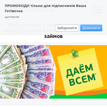
ПРОМОКОДИ тільки для підписників Ваша
Готівочка
щотижня
Информация о кредитах позволяет
Заборонити
Дозволити
выбирать наиболее выгодные условия
займов