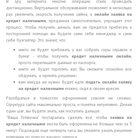
В эру интернета многие операции стали проводить
дистанционно. Виртуальное обслуживание позволяет в несколько
раз увеличить скорость получения займа, а
онлайн заявка на
кредит наличными
, преданная самостоятельно, упрощает этот
процесс. Чтобы получить деньги, вам не придется прибегать к
посторонней помощи: вы будете сами себе менеджер и сами
себе бухгалтер. Это значит, что:
никто не будет требовать у вас собрать горы справок и
бумаг - чтобы получить
кредит наличными онлайн
,
просто перепишите данные из паспорта;
никто не будет торопить вас: Вы сможете спокойно все
обдумать и принять решение;
вам никуда не нужно будет идти:
подать онлайн заявку
на кредит наличными
можно, сидя в своем кресле.
Разобраться в тонкостях оформления совсем не сложно.
Структура сайта максимально проста, и понятна интуитивно. Делая
один шаг, вы будете знать, как поступать дальше.
“Ваша Готівочка” постаралась сделать все, чтобы
заявка на
кредит наличными
могла быть оформлена не больше чем за 5
минут. Подождав еще четверть часа, вы сможете узнать решение
компании по поводу вашего запроса.