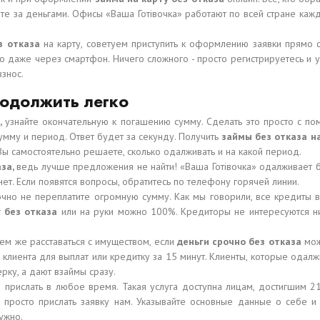
ите за деньгами. Офисы «Ваша Готівочка» работают по всей стране кажд
з отказа
на карту, советуем приступить к оформлению заявки прямо с
о даже через смартфон. Ничего сложного - просто регистрируетесь и
взнос.
 одолжить легко
,
узнайте окончательную к погашению сумму. Сделать это просто с по
сумму и период. Ответ будет за секунду. Получить
займы без отказа н
Вы самостоятельно решаете, сколько одалживать и на какой период.
аза,
ведь лучше предложения не найти! «Ваша Готівочка» одалживает б
 нет. Если появятся вопросы, обратитесь по телефону горячей линии.
точно не переплатите огромную сумму. Как мы говорили, все кредиты
у без отказа
или на руки можно 100%. Кредиторы не интересуются ни
ем же расставаться с имуществом, если
деньги срочно без отказа
мож
ту клиента для выплат или кредитку за 15 минут. Клиенты, которые од
рку, а дают взаймы сразу.
 прислать в любое время. Такая услуга доступна лицам, достигшим 21
м просто прислать заявку нам. Указывайте основные данные о себе 
ужно.