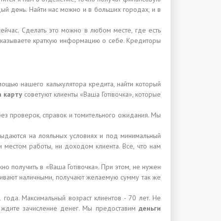
ый день. Найти нас можно и в больших городах, и в
ейчас. Сделать это можно в любом месте, где есть
 указываете краткую информацию о себе. Кредиторы
мощью нашего калькулятора кредита, найти который
а карту
советуют клиенты «Ваша Готівочка», которые
ез проверок, справок и томительного ожидания. Мы
 выдаются на лояльных условиях и под минимальный
 местом работы, ни доходом клиента. Все, что нам
но получить в «Ваша Готівочка». При этом, не нужен
алживают наличными, получают желаемую сумму так же
 года. Максимальный возраст клиентов - 70 лет. Не
и ждите зачисление денег. Мы предоставим
деньги