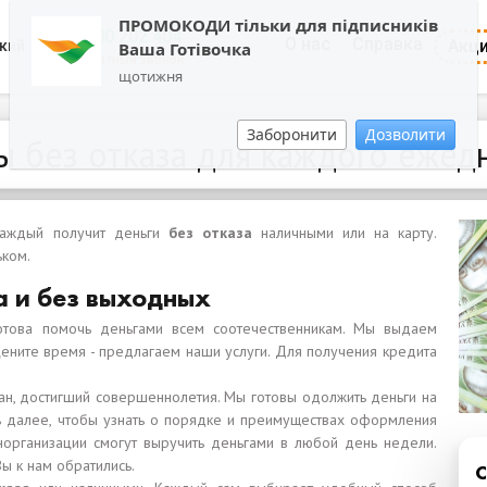
ПРОМОКОДИ тільки для підписників
0800 202 404
О нас
Справка
Акц
кий
Ваша Готівочка
Обратный звонок
щотижня
Заборонити
Дозволити
ы без отказа для каждого ежед
Каждый получит деньги
без отказа
наличными или на карту.
ьком.
а и без выходных
готова помочь деньгами всем соотечественникам. Мы выдаем
 цените время - предлагаем наши услуги. Для получения кредита
н, достигший совершеннолетия. Мы готовы одолжить деньги на
ь далее, чтобы узнать о порядке и преимуществах оформления
организации смогут выручить деньгами в любой день недели.
ы к нам обратились.