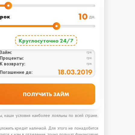
рок
дн.
Круглосуточно 24/7
Займ:
грн.
Проценты:
грн.
К возврату:
грн.
18.03.2019
Погашение до:
ы, наши условия наиболее лояльны по всей стране.
дложить кредит наличкой. Для этого не понадобится
ратится к нам в отделение, точно получат финансовую