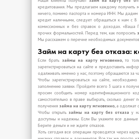
Наши клиенты получают
займ на карту без о
кредитования. Мы предлагаем каждому получить м
ничего, помимо паспорта и номера ИНН. Мы дади
кредит наличными, следует обращаться к нам с 8
комиссионных и без справок о доходах. «Ваша Г
прочих формальностей. Перед тем, как попросить
Мы расскажем о перечне необходимых документов 
Займ на карту без отказа: к
Если брать
займы на карту мгновенно,
то тол
зарегистрироваться на сайте и предоставить инфо
одалживать именно у нас, поэтому обращаются за ч
Чтобы зарегистрироваться на сайте, необходимо
заполнению заявки. Пройдите всего 3 шага к получе
просим сообщить номер идентификационного код
самостоятельно в праве выбирать, сколько денег 
получения
займа на карту мгновенно,
а одолжат 
Чтобы открыть
займы на карту без отказа
у н
доступны и надежны. Если Вы укажите все данные 
Берите деньги и не ждите отказов.
Хоть сегодня все операции проводятся через карты
никаких справок и документов. Все так же просто, 