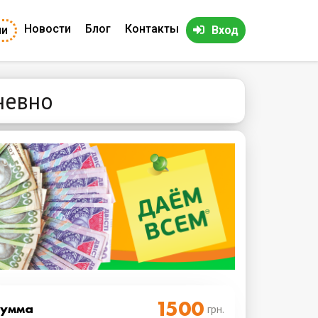
Новости
Блог
Контакты
ии
Вход
невно
Cумма
грн.