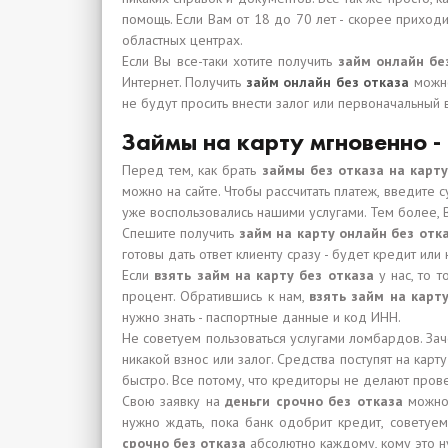
помощь. Если Вам от 18 до 70 лет - скорее приход
областных центрах.
Если Вы все-таки хотите получить
займ онлайн бе
Интернет. Получить
займ онлайн без отказа
можн
не будут просить внести залог или первоначальный 
Займы на карту мгновенно -
Перед тем, как брать
займы без отказа на карту
можно на сайте. Чтобы рассчитать платеж, введите 
уже воспользовались нашими услугами. Тем более, 
Спешите получить
займ на карту онлайн без отк
готовы дать ответ клиенту сразу - будет кредит или
Если
взять займ на карту без отказа
у нас, то 
процент. Обратившись к нам,
взять займ на карт
нужно знать - паспортные данные и код ИНН.
Не советуем пользоваться услугами ломбардов. Зач
никакой взнос или залог. Средства поступят на кар
быстро. Все потому, что кредиторы не делают прове
Свою заявку на
деньги срочно без отказа
можно
нужно ждать, пока банк одобрит кредит, советуе
срочно без отказа
абсолютно каждому, кому это н