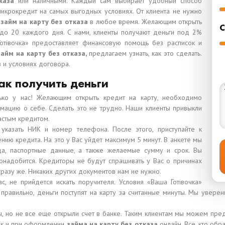
тказа
или наличными. Каждый сам выбирает удобный способ
икрокредит на самых выгодных условиях. От клиента не нужно
м
займ на карту без отказа
в любое время. Желающим открыть
С
 до 20 каждого дня. С нами, клиенты получают деньги под 2%
отівочка» предоставляет финансовую помощь без расписок и
займ на карту без отказа,
предлагаем узнать, как это сделать.
и условиях договора.
ак получить деньги
ько у нас! Желающим открыть кредит на карту, необходимо
рмацию о себе. Сделать это не трудно. Наши клиенты привыкли
астым кредитом.
 указать НИК и номер телефона. После этого, приступайте к
нию кредита. На это у Вас уйдет максимум 5 минут. В анкете мы
а, паспортные данные, а также желаемые сумму и срок. Вы
понадобится. Кредиторы не будут спрашивать у Вас о причинах
сразу же. Никаких других документов нам не нужно.
ас, не прийдется искать поручителя. Условия «Ваша Готівочка»
правильно, деньги поступят на карту за считанные минуты. Мы уверен
, но не все еще открыли счет в банке. Таким клиентам мы можем пре
как и при оформлении
займа на карту без отказа
онлайн. Все, кто об