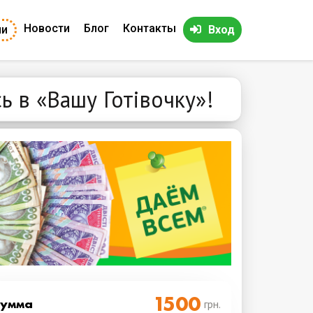
Новости
Блог
Контакты
ии
Вход
ь в «Вашу Готівочку»!
Cумма
грн.