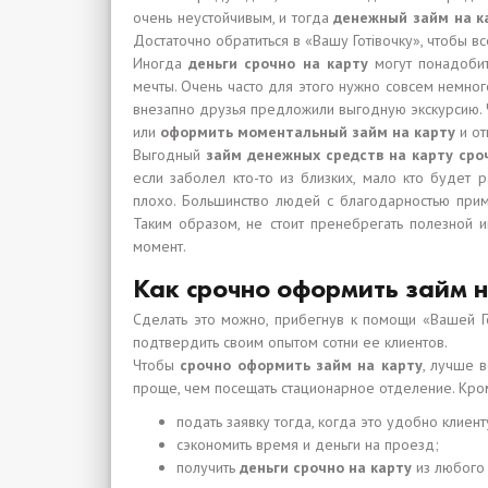
очень неустойчивым, и тогда
денежный займ на к
Достаточно обратиться в «Вашу Готівочку», чтобы вс
Иногда
деньги срочно на карту
могут понадобит
мечты. Очень часто для этого нужно совсем немного
внезапно друзья предложили выгодную экскурсию. Чт
или
оформить моментальный займ на карту
и от
Выгодный
займ денежных средств на карту сро
если заболел кто-то из близких, мало кто будет 
плохо. Большинство людей с благодарностью приму
Таким образом, не стоит пренебрегать полезной
момент.
Как срочно оформить займ 
Сделать это можно, прибегнув к помощи «Вашей Го
подтвердить своим опытом сотни ее клиентов.
Чтобы
срочно оформить займ на карту
, лучше 
проще, чем посещать стационарное отделение. Кро
подать заявку тогда, когда это удобно клиент
сэкономить время и деньги на проезд;
получить
деньги срочно на карту
из любого 