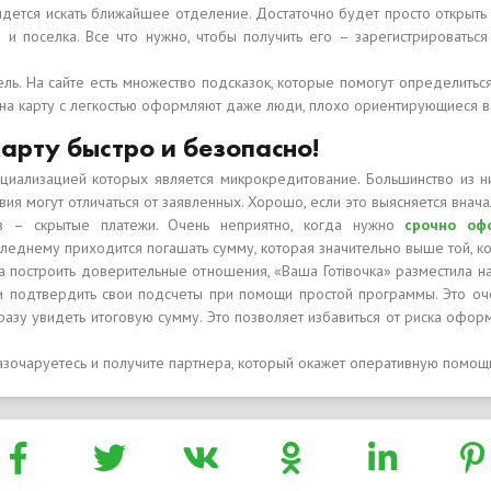
дется искать ближайшее отделение. Достаточно будет просто открыть 
и поселка. Все что нужно, чтобы получить его – зарегистрироваться
ль. На сайте есть множество подсказок, которые помогут определить
 на карту с легкостью оформляют даже люди, плохо ориентирующиеся в
карту быстро и безопасно!
ециализацией которых является микрокредитование. Большинство из 
ия могут отличаться от заявленных. Хорошо, если это выясняется вначал
ов – скрытые платежи. Очень неприятно, когда нужно
срочно оф
следнему приходится погашать сумму, которая значительно выше той, к
а построить доверительные отношения, «Ваша Готівочка» разместила н
 и подтвердить свои подсчеты при помощи простой программы. Это о
разу увидеть итоговую сумму. Это позволяет избавиться от риска офор
разочаруетесь и получите партнера, который окажет оперативную помощь