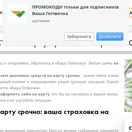
ПРОМОКОДИ тільки для підписників
0800 202 404
О нас
Справка
Акц
кий
Ваша Готівочка
Обратный звонок
щотижня
Заборонити
Дозволити
в на карту срочно – обратитес
 и оперативно, обратитесь в «Вашу Готівочку». Любая сумма
на
заем денежных средств на карту срочно
, - значит иметь очень
 нужный момент и хладнокровно решит срочную ситуацию. Одной
ется «Ваша Готівочка».
 оформить займ на карту
, что бы ни случилось в вашей жизни.
мя и не усугубите ситуацию.
арту срочно: ваша страховка на
ым жизненным поворотом. Иногда вполне стабильное сменяется