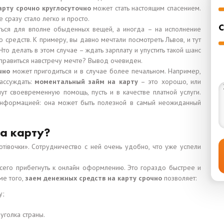
арту срочно круглосуточно
может стать настоящим спасением.
е сразу стало легко и просто.
С
ься для вполне обыденных вещей, а иногда – на исполнение
 средств. К примеру, вы давно мечтали посмотреть Львов, и тут
о делать в этом случае – ждать зарплату и упустить такой шанс
правиться навстречу мечте? Вывод очевиден.
чно
может пригодиться и в случае более печальном. Например,
рассуждать:
моментальный займ на карту
– это хорошо, или
т своевременную помощь, пусть и в качестве платной услуги.
 информацией: она может быть полезной в самый неожиданный
на карту?
тівочки». Сотрудничество с ней очень удобно, что уже успели
всего прибегнуть к онлайн оформлению. Это гораздо быстрее и
ме того,
заем денежных средств на карту срочно
позволяет:
у;
уголка страны.