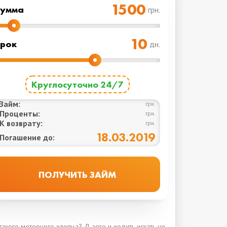
Cумма
грн.
рок
дн.
Круглосуточно 24/7
Займ:
грн.
Проценты:
грн.
К возврату:
грн.
18.03.2019
Погашение до:
акого моторного хлопца? Д аего и ходить искать не