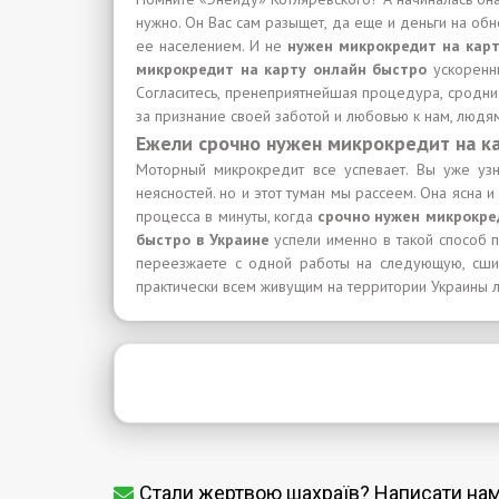
нужно. Он Вас сам разыщет, да еще и деньги на обн
ее населением. И не
нужен микрокредит на кар
микрокредит на карту онлайн быстро
ускоренн
Согласитесь, пренеприятнейшая процедура, сродни 
за признание своей заботой и любовью к нам, людям
Ежели срочно нужен микрокредит на ка
Моторный микрокредит все успевает. Вы уже узн
неясностей. но и этот туман мы рассеем. Она ясна 
процесса в минуты, когда
срочно нужен микрокред
быстро в Украине
успели именно в такой способ п
переезжаете с одной работы на следующую, сши
практически всем живущим на территории Украины лю
Стали жертвою шахраїв? Написати на