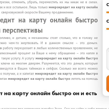
резки, отменить, убрать, переместить их мы никак не в силах.
ак и все остальное. Лишь только
микрокредит на карту онлайн
я сверхзвуковой скорости Вашему продвижению.
едит на карту онлайн быстро
С
и перспективы
опливо, и детали, и механизмы стоят столько, что в голову не
нужно чем-то жертвовать. И в данном смысле – это деньги.
о
работу переделает в любых количественных проявлениях, не
малюсенький процент за Ваше к нему обращение – это капля в
такую услугу. А услугу
микрокредит на карту онлайн быстро
ключи ко многим дверям. Разумеется, что это деньги, которые
ведутся в Ваших тайниках и сейфах. Сколько же всего можно
о получки, а и капитал
микрокредит на карту онлайн быстро
питан
микрокредит на карту онлайн быстро
лететь на помощь
 на карту онлайн быстро он и есть
 рассказом про моторного парубка Энея…Где же найти и себе помощь т