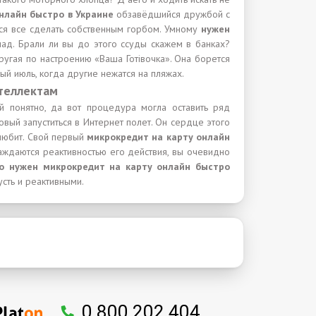
нлайн быстро в Украине
обзавёдшийся дружбой с
ося все сделать собственным горбом. Умному
нужен
лад. Брали ли вы до этого ссуды скажем в банках?
ругая по настроению «Ваша Готівочка». Она борется
ый июль, когда другие нежатся на пляжах.
нтеллектам
й понятно, да вот процедура могла оставить ряд
овый запуститься в Интернет полет. Он сердце этого
 любит. Свой первый
микрокредит на карту онлайн
лаждаются реактивностью его действия, вы очевидно
о нужен микрокредит на карту онлайн быстро
сть и реактивными.
0 800 202 404