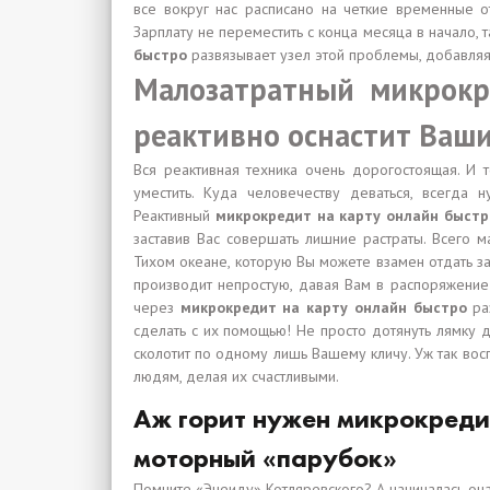
все вокруг нас расписано на четкие временные от
Зарплату не переместить с конца месяца в начало, т
быстро
развязывает узел этой проблемы, добавля
Малозатратный микрокр
реактивно оснастит Ваш
Вся реактивная техника очень дорогостоящая. И т
уместить. Куда человечеству деваться, всегда 
Реактивный
микрокредит на карту онлайн быстр
заставив Вас совершать лишние растраты. Всего 
Тихом океане, которую Вы можете взамен отдать за 
производит непростую, давая Вам в распоряжение 
через
микрокредит на карту онлайн быстро
раз
сделать с их помощью! Не просто дотянуть лямку д
сколотит по одному лишь Вашему кличу. Уж так вос
людям, делая их счастливыми.
Аж горит нужен микрокредит
моторный «парубок»
Помните «Энеиду» Котляревского? А начиналась она