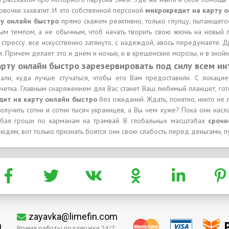
овочки захватит. И это собственной персоной
микрокредит на карту о
ту онлайн быстро
прямо скажем реактивно, только глупцу, пытающег
ым темпом, а не обычным, чтоб начать творить свою жизнь на новый 
стрессу. все искусственно затянуто, с надеждой, авось передумаете. Д
. Причем делает это и днем и ночью, и в крещенские морозы, и в знойн
рту онлайн быстро зарезервировать под силу всем и
али, куда лучше стучаться, чтобы его Вам предоставили. С локацие
и четка. Главным снаряжением для Вас станет Ваш любимый планшет, гот
ит на карту онлайн быстро
без ожиданий. Ждать, понятно, никто не
олучить сотни и сотни тысяч украинцев, а Вы чем хуже? Пока они нас
бая гроши по карманам на трамвай. В глобальных масштабах
срочн
дям, вот только признать боятся они свою слабость перед деньгами, пу
zayavka@limefin.com
м
Время работы поддержки 24/7