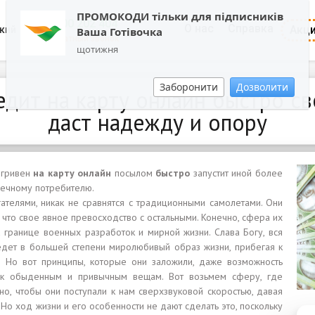
ПРОМОКОДИ тільки для підписників
0800 202 404
О нас
Справка
Акц
кий
Ваша Готівочка
Обратный звонок
щотижня
Заборонити
Дозволити
дит на карту онлайн быстро с
даст надежду и опору
 гривен
на карту онлайн
посылом
быстро
запустит иной более
нечному потребителю.
телями, никак не сравнятся с традиционными самолетами. Они
 что свое явное превосходство с остальными. Конечно, сфера их
а границе военных разработок и мирной жизни. Слава Богу, вся
дет в большей степени миролюбивый образ жизни, прибегая к
. Но вот принципы, которые они заложили, даже возможность
 к обыденным и привычным вещам. Вот возьмем сферу, где
но, чтобы они поступали к нам сверхзвуковой скоростью, давая
. Но ход жизни и его особенности не дают сделать это, поскольку