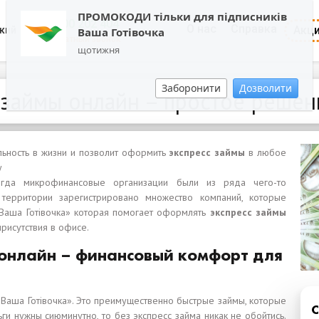
ПРОМОКОДИ тільки для підписників
0800 202 404
О нас
Справка
Акц
кий
Ваша Готівочка
Обратный звонок
щотижня
Заборонити
Дозволити
 займы онлайн – простое реше
льность в жизни и позволит оформить
экспресс займы
в любое
у
гда микрофинансовые организации были из ряда чего-то
 территории зарегистрировано множество компаний, которые
 «Ваша Готівочка» которая помогает оформлять
экспресс займы
рисутствия в офисе.
 онлайн – финансовый комфорт для
«Ваша Готівочка». Это преимущественно быстрые займы, которые
ги нужны сиюминутно, то без экспресс займа никак не обойтись.