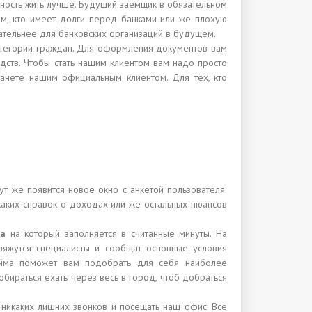
жность жить лучше. Будущий заемщик в обязательном
м, кто имеет долги перед банками или же плохую
кательнее для банковских организаций в будущем.
атегории граждан. Для оформления документов вам
ств. Чтобы стать нашим клиентом вам надо просто
танете нашим официальным клиентом. Для тех, кто
т же появится новое окно с анкетой пользователя.
каких справок о доходах или же остальных нюансов
ка
на который заполняется в считанные минуты. На
вяжутся специалисты и сообщат основные условия
займа поможет вам подобрать для себя наиболее
бираться ехать через весь в город, чтоб добраться
никаких лишних звонков и посещать наш офис. Все