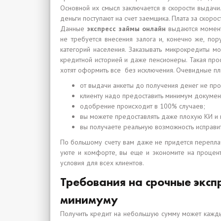
Основной их смысл заключается в скорости выдачи.
деньги поступают на счет заемщика. Плата за скорос
Данные
экспресс займы онлайн
выдаются момента
не требуется внесения залога и, конечно же, пор
категорий населения. Заказывать микрокредиты мо
кредитной историей и даже пенсионеры. Такая прос
хотят оформить все без исключения. Очевидные плю
от выдачи анкеты до получения денег не пр
клиенту надо предоставить минимум документ
одобрение происходит в 100% случаев;
вы можете предоставлять даже плохую КИ и в
вы получаете реальную возможность исправи
По большому счету вам даже не придется переплачив
уюте и комфорте, вы еще и экономите на процентн
условия для всех клиентов.
Требования на срочные эксп
минимуму
Получить кредит на небольшую сумму может каждый