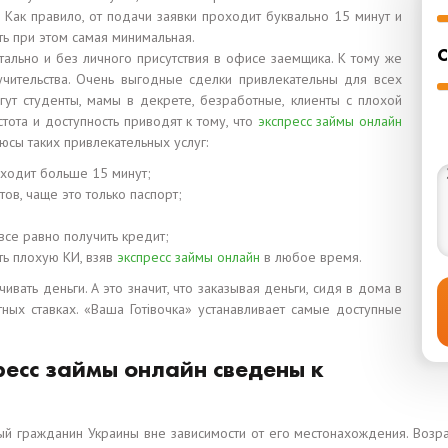
 Как правило, от подачи заявки проходит буквально 15 минут и
ть при этом самая минимальная.
С
льно и без личного присутствия в офисе заемщика. К тому же
учительства. Очень выгодные сделки привлекательны для всех
гут студенты, мамы в декрете, безработные, клиенты с плохой
тота и доступность приводят к тому, что
экспресс займы онлайн
сы таких привлекательных услуг:
оходит больше 15 минут;
ов, чаще это только паспорт;
се равно получить кредит;
ть плохую КИ, взяв
экспресс займы онлайн
в любое время.
ать деньги. А это значит, что заказывая деньги, сидя в дома в
ых ставках. «Ваша Готівочка» устанавливает самые доступные
ресс займы онлайн сведены к
 гражданин Украины вне зависимости от его местонахождения. Возраст