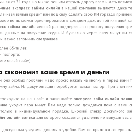
чиная от 21 года, но мы же решили открыть дорогу всем и дать возмо
очные экспресс займы онлайн
в нашей компании выдаются даже те
плачивая взятый кредит вам под силу сделать свою КИ гораздо привле
более не пытаемся ориентироваться в среднем доходе той или иной к
есс займы онлайн
лишний раз подчеркивают простоту получения сред
ть данные на получение ссуды. И буквально через пару минут вы с
йн
, важно запомнить следующее:
лее 65-ти лет;
– паспорта;
ете онлайн займ).
а сэкономит ваше время и деньги
 без особых проблем. Надо просто нажать на кнопку и перед вами ту
му займа. Из документации потребуется только паспорт. При этом ни
переходите на наш сайт и заказывайте
экспресс займ онлайн заяв
ние уходит пара минут. Вам надо только дождаться пока с вами с
 только в индивидуальном порядке. Широкий спектр доступного 
айм онлайн заявка
для которого создается удаленно не вынудит вас со
и доступными услугами довольно удобно. Вам не придется совершать 