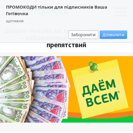
ПРОМОКОДИ тільки для підписників Ваша
Готівочка
щотижня
Деньги онлайн на карту круглосуточно
Заборонити
Дозволити
– избавляемся от временных
препятствий