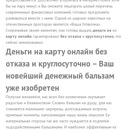
предоставляется. Достаточно углубиться в Интернет-поиск хотя
бы на пару минут, и Вы сможете лицезреть целый перечень
современных финансовых компаний, готовых предложить
развиваться вместе с ними. Одной из широко известных на
отечественных просторах является «Ваша Готівочка».
Сопреживая своим клиентам, они готовы выдать
деньги на
их
карту онлайн
гарантировано
без отказа
и
круглосуточно
, что
сейчас немаловажно.
Деньги на карту онлайн без
отказа и круглосуточно – Ваш
новейший денежный бальзам
уже изобретен
Получая желаемое, нас всех без исключения окутывает
радостью и блаженством. Словно бальзам на душу, для нас
становятся маленькие сюрпризы, долгожданные встречи,
приятные моменты, наполняющие нашу жизнь смыслом. Ее
материальная сторона так же часто нуждается в подпитке
чудодейственными бальзамами. И наиболее эффективным из