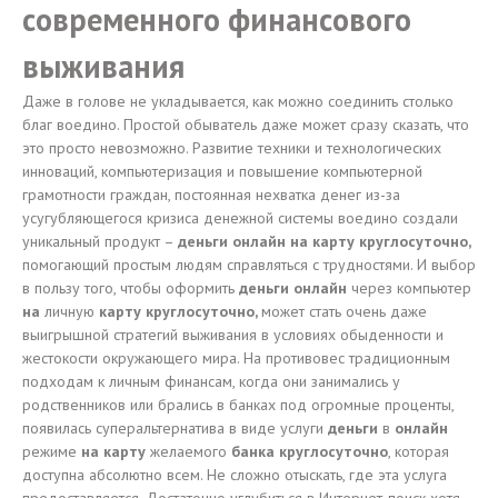
современного финансового
выживания
Даже в голове не укладывается, как можно соединить столько
благ воедино. Простой обыватель даже может сразу сказать, что
это просто невозможно. Развитие техники и технологических
инноваций, компьютеризация и повышение компьютерной
грамотности граждан, постоянная нехватка денег из-за
усугубляющегося кризиса денежной системы воедино создали
уникальный продукт –
деньги онлайн на карту круглосуточно,
помогающий простым людям справляться с трудностями. И выбор
в пользу того, чтобы оформить
деньги онлайн
через компьютер
на
личную
карту круглосуточно,
может стать очень даже
выигрышной стратегий выживания в условиях обыденности и
жестокости окружающего мира. На противовес традиционным
подходам к личным финансам, когда они занимались у
родственников или брались в банках под огромные проценты,
появилась суперальтернатива в виде услуги
деньги
в
онлайн
режиме
на карту
желаемого
банка круглосуточно
, которая
доступна абсолютно всем. Не сложно отыскать, где эта услуга