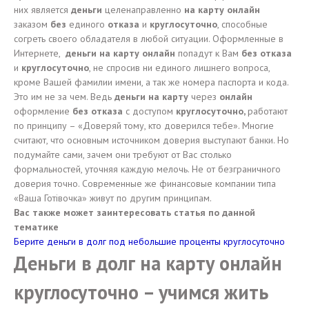
них является
деньги
целенаправленно
на карту онлайн
заказом
без
единого
отказа
и
круглосуточно
, способные
согреть своего обладателя в любой ситуации. Оформленные в
Интернете,
деньги на карту онлайн
попадут к Вам
без отказа
и
круглосуточно
, не спросив ни единого лишнего вопроса,
кроме Вашей фамилии имени, а так же номера паспорта и кода.
Это им не за чем. Ведь
деньги на карту
через
онлайн
оформление
без отказа
с доступом
круглосуточно,
работают
по принципу – «Доверяй тому, кто доверился тебе». Многие
считают, что основным источником доверия выступают банки. Но
подумайте сами, зачем они требуют от Вас столько
формальностей, уточняя каждую мелочь. Не от безграничного
доверия точно. Современные же финансовые компании типа
«Ваша Готівочка» живут по другим принципам.
Вас также может заинтересовать статья по данной
тематике
Берите деньги в долг под небольшие проценты круглосуточно
Деньги в долг на карту онлайн
круглосуточно – учимся жить