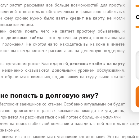
слуг растет, раскрывая все больше возможностей для простых
илегией относительно обеспеченных и финансово стабильных
С
, и кому срочно нужно
было взять кредит на карту
, не могли
ежными клиентами.
нии смогли понять, чего не хватает простому обывателю, и
ные
денежные займы
– это доступная услуга, воспользоваться
 положения. Не смотря на то, находитесь вы на коне и имеете
оиске, вы всегда можете рассчитывать на денежную поддержку
 на кредитном рынке. Благодаря ей,
денежные займы на карту
е неизменно оказываются довольными уровнем обслуживания.
то обратиться в компанию, подав заявку на ссуду лично или же
 не попасть в долговую яму?
и беспокоит заемщиков со стажем. Особенно актуальным он будет
янно происходит в разных компаниях: никогда не угадаешь,
придется ли рассчитываться с ней потом с большими усилиями.
мя на поиск стабильной компании и наладить с ней длительное сотр
 знакомым.
т внимательно ознакомиться с условиями кредитования. Это на первый в