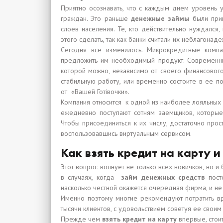
Приятно осознавать, что с каждым днем уровень у
граждан. Это раньше
денежные займы
были прив
слоев населения. Те, кто действительно нуждался
этого сделать, так как банки считали их неблагонад
Сегодня все изменилось. Микрокредитные компа
предложить им необходимый продукт. Современ
которой можно, независимо от своего финансового
стабильную работу, или временно состоите в ее п
от «Вашей Готівочки».
Компания относится к одной из наиболее лояльных
ежедневно поступают сотням заемщиков, которы
Чтобы присоединиться к их числу, достаточно прос
воспользовавшись виртуальным сервисом.
Как взять кредит на карту и
Этот вопрос волнует не только всех новичков, но 
в случаях, когда
займ денежных средств
посто
насколько честной окажется очередная фирма, и не 
Именно поэтому многие рекомендуют потратить вре
тысячи клиентов, с удовольствием советуя ее своим
Прежде чем
взять кредит на карту
впервые, стои