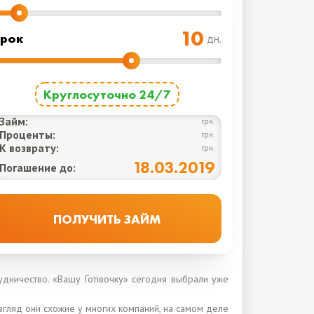
рок
дн.
Круглосуточно 24/7
Займ:
грн.
Проценты:
грн.
К возврату:
грн.
18.03.2019
Погашение до:
удничество. «Вашу Готівочку» сегодня выбрали уже
згляд они схожие у многих компаний, на самом деле