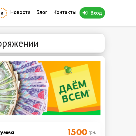
Новости
Блог
Контакты
ии
Вход
оряжении
Cумма
грн.