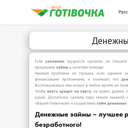
Русс
Денежны
Если д
енежные
трудности одолели, не спешите 
предложив
займы
в качестве помощи.
Никакая проблема не страшна, если заранее зн
финансовыми проблемами, и понимает, что
де
Воспользоваться ими можно в любое время, не прив
Чтобы
взять кредит на карту
, не нужно далеко 
рукой. Достаточно сделать пару кликов мышкой, и
«Вашей Готівочкой» и осуществить
займ денежных 
Денежные займы – лучшее 
безработного!