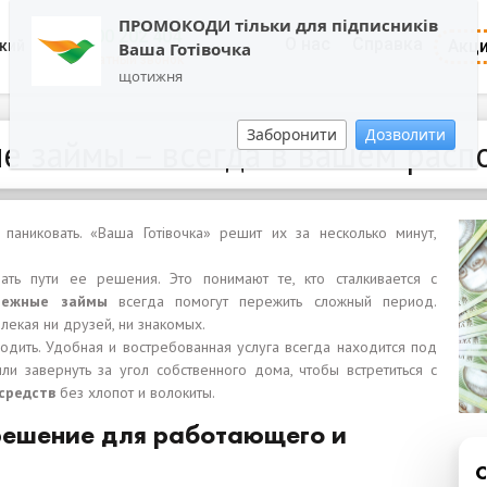
ПРОМОКОДИ тільки для підписників
0800 202 404
О нас
Справка
Акц
кий
Ваша Готівочка
Обратный звонок
щотижня
Заборонити
Дозволити
е займы – всегда в вашем расп
паниковать. «Ваша Готівочка» решит их за несколько минут,
ать пути ее решения. Это понимают те, кто сталкивается с
нежные займы
всегда помогут пережить сложный период.
лекая ни друзей, ни знакомых.
ходить. Удобная и востребованная услуга всегда находится под
ли завернуть за угол собственного дома, чтобы встретиться с
средств
без хлопот и волокиты.
решение для работающего и