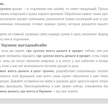
чно…
 срочно
проще — в отделении или онлайн, то ответ следующий. Проц
избежать очередей и траты вашего времени. Обработка заявок также п
дпочитаете кредит наличными, различается только последний шаг: в с
 наличных, менеджер готовит нужную сумму, которая дождется вашего
рите на главной странице сайта нужную сумму и срок, заполните форму
ту или в отделении.
 в Украине выгодныйзайм
, если вы ищете,
где срочно взять деньги в кредит
сейчас, или р
для человека, ищущего,
где срочно взять деньги в кредит
, и мы ста
силы, не могут заплатить вовремя, и в итоге у них набегает к возв
ь, если у вас нет возможности погасить кредит в срок.
жно взять деньги в долг срочно,
разработали специальную систему
оваться этой функцией, вам всего лишь нужно обратиться к нам. На
редит. Давайте оставаться на связи и держать друг друга в курсе ситуа
 вас выслушать. Присоединяйтесь к нам прямо сейчас, становитесь 
жны деньги, где взять в Украине —
вы уже знаете.