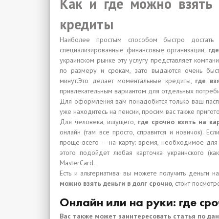
Как и где можно взять 
кредиты
Наиболее простым способом быстро достать 
специализированные финансовые организации,
гд
украинском рынке эту услугу представляет компан
по размеру и срокам, зато выдаются очень быс
минут.Это делает моментальные кредиты,
где вз
привлекательным вариантом для отдельных потребит
Для оформления вам понадобится только ваш паспо
уже находитесь на пенсии, просим вас также приго
Для человека, ищущего,
где срочно взять на кар
онлайн (там все просто, справится и новичок). Ес
проще всего — на карту: время, необходимое для
этого подойдет любая карточка украинского (как
MasterCard.
Есть и альтернатива: вы можете получить деньги 
можно взять деньги в долг срочно
, стоит посмотр
Онлайн или на руки: где сро
Вас также может заинтересовать статья по да