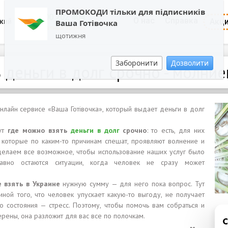
ПРОМОКОДИ тільки для підписників
0800 202 404
О нас
Справка
Акц
кий
Ваша Готівочка
Обратный звонок
щотижня
Заборонити
Дозволити
 деньги в долг срочно - молн
онлайн сервисе «Ваша Готівочка», который выдает деньги в долг
щут
где можно взять
деньги в долг
срочно
: то есть, для них
 которые по каким-то причинам спешат, проявляют волнение и
 делаем все возможное, чтобы использование наших услуг было
вно остаются ситуации, когда человек не сразу может
е взять в Украине
нужную сумму — для него пока вопрос. Тут
иной того, что человек упускает какую-то выгоду, не получает
го состояния — стресс. Поэтому, чтобы помочь вам собраться и
ерены, она разложит для вас все по полочкам.