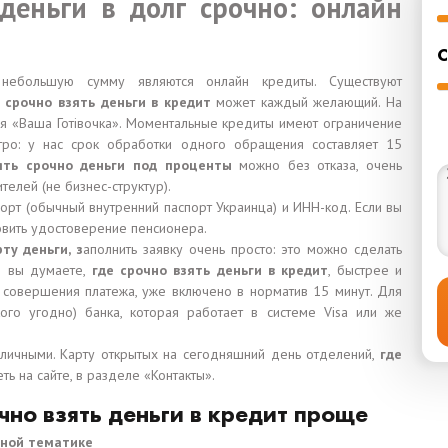
деньги в долг срочно: онлайн
С
небольшую сумму являются онлайн кредиты. Существуют
е срочно взять деньги в кредит
может каждый желающий. На
ия «Ваша Готівочка». Моментальные кредиты имеют ограничение
тро: у нас срок обработки одного обращения составляет 15
ять срочно деньги под проценты
можно без отказа, очень
елей (не бизнес-структур).
рт (обычный внутренний паспорт Украинца) и ИНН-код. Если вы
товить удостоверение пенсионера.
ту деньги, з
аполнить заявку очень просто: это можно сделать
ли вы думаете,
где срочно взять деньги в кредит
, быстрее и
 совершения платежа, уже включено в норматив 15 минут. Для
ого угодно) банка, которая работает в системе Visa или же
наличными. Карту открытых на сегодняшний день отделений,
где
еть на сайте, в разделе «Контакты».
чно взять деньги в кредит проще
нной тематике