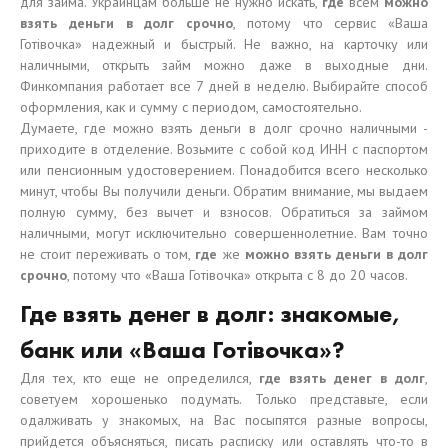
для займа. Украинцам больше не нужно искать,
где
всем
можно
взять деньги в долг срочно
, потому что сервис «Ваша
Готівочка» надежный и быстрый. Не важно, на карточку или
наличными, открыть займ можно даже в выходные дни.
Финкомпания работает все 7 дней в неделю. Выбирайте способ
оформления, как и сумму с периодом, самостоятельно.
Думаете, где можно взять деньги в долг срочно наличными -
приходите в отделение. Возьмите с собой код ИНН с паспортом
или пенсионным удостоверением. Понадобится всего несколько
минут, чтобы Вы получили деньги. Обратим внимание, мы выдаем
полную сумму, без вычет и взносов. Обратиться за займом
наличными, могут исключительно совершеннолетние. Вам точно
не стоит переживать о том,
где
же
можно взять деньги в долг
срочно
, потому что «Ваша Готівочка» открыта с 8 до 20 часов.
Где взять денег в долг: знакомые,
банк или «Ваша Готівочка»?
Для тех, кто еще не определился,
где взять денег в долг
,
советуем хорошенько подумать. Только представьте, если
одалживать у знакомых, на Вас посыпятся разные вопросы,
прийдется объясняться, писать расписку или оставлять что-то в