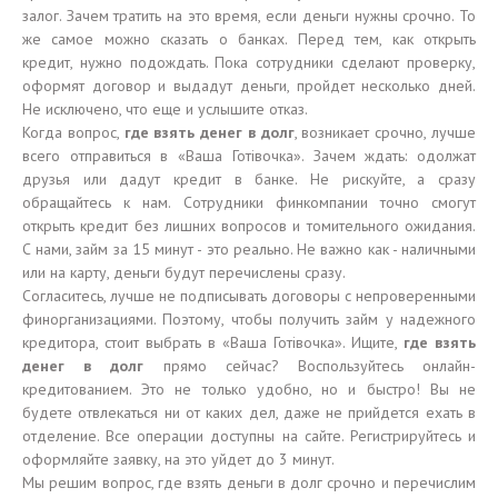
залог. Зачем тратить на это время, если деньги нужны срочно. То
же самое можно сказать о банках. Перед тем, как открыть
кредит, нужно подождать. Пока сотрудники сделают проверку,
оформят договор и выдадут деньги, пройдет несколько дней.
Не исключено, что еще и услышите отказ.
Когда вопрос,
где взять денег в долг
, возникает срочно, лучше
всего отправиться в «Ваша Готівочка». Зачем ждать: одолжат
друзья или дадут кредит в банке. Не рискуйте, а сразу
обращайтесь к нам. Сотрудники финкомпании точно смогут
открыть кредит без лишних вопросов и томительного ожидания.
С нами, займ за 15 минут - это реально. Не важно как - наличными
или на карту, деньги будут перечислены сразу.
Согласитесь, лучше не подписывать договоры с непроверенными
финорганизациями. Поэтому, чтобы получить займ у надежного
кредитора, стоит выбрать в «Ваша Готівочка». Ищите,
где взять
денег в долг
прямо сейчас? Воспользуйтесь онлайн-
кредитованием. Это не только удобно, но и быстро! Вы не
будете отвлекаться ни от каких дел, даже не прийдется ехать в
отделение. Все операции доступны на сайте. Регистрируйтесь и
оформляйте заявку, на это уйдет до 3 минут.
Мы решим вопрос, где взять деньги в долг срочно
и перечислим