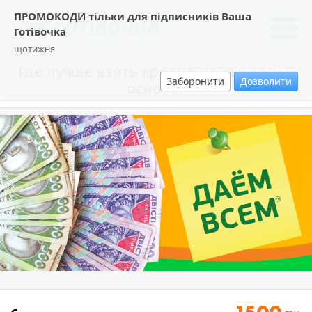
ПРОМОКОДИ тільки для підписників Ваша
Готівочка
щотижня
Где лучше взять кредит на выгодной
Заборонити
Дозволити
основе?