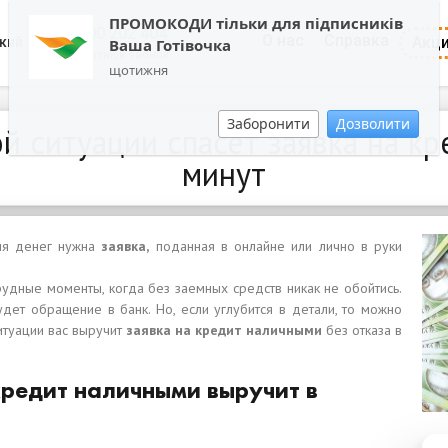
ПРОМОКОДИ тільки для підписників
0800 202 404
О нас
Справка
Акц
кий
Ваша Готівочка
Обратный звонок
щотижня
Заборонити
Дозволити
й ситуации спасет заявка на кр
минут
ния денег нужна
заявка,
поданная в онлайне или лично в руки
дные моменты, когда без заемных средств никак не обойтись.
ет обращение в банк. Но, если углубится в детали, то можно
итуации вас выручит
заявка на кредит наличными
без отказа в
кредит наличными выручит в