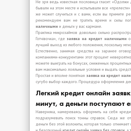
Не зря ведь известная пословица гласит: «Одолжи
бывали на этом месте и испытывали все «прелести
же может случиться и с вами, если вы примите р
рекомендуем вам не тратить время и силы по
наличными
и деньги у вас кармане.
Практика микрозаймов довольно сильно распростр
Готчівочка», где
заявка на кредит наличными
оф
лучший выход из любого положения, поскольку мгн
Естественно, занимая средства на заранее огово
компаниями-конкурентами этот процент невероятно 
можете выиграть на бонусах, сниженных процентных
вам максимально лояльные условия и выдать средств
Простая и вполне понятная
заявка на кредит нал
сугубо выбор каждого. Процедура оформления денег
Легкий кредит онлайн заявк
минут, а деньги поступают 
Наверняка, намереваясь оформить на себя кредит
подразумевать поиск тонны справок. Сюда же от
деньги без этой волокиты, которая только отнимае
и безотказный
кредит онлайн заявка без справок
, а