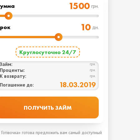
Cумма
грн.
рок
дн.
Круглосуточно 24/7
Займ:
грн.
Проценты:
грн.
К возврату:
грн.
18.03.2019
Погашение до:
 Готівочка» готова предложить вам самый доступный