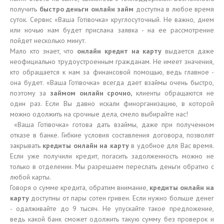
получить
быстро деньги онлайн займ
доступна в любое время
суток. Сервис «Ваша Готівочка» круглосуточный. Не важно, днем
или ночью нам будет прислана заявка - на ее рассмотрение
пойдет несколько минут.
Мало кто знает, что
онлайн кредит на карту
выдается даже
неофициально трудоустроенным гражданам. Не имеет значения,
кто обращается к нам за финансовой помощью, ведь главное -
она будет. «Ваша Готівочка» всегда дает взаймы очень быстро,
поэтому за
займом онлайн срочно
,
клиенты обращаются не
один раз. Если Вы давно искали финорганизацию, в которой
можно одолжить на срочные дела, смело выбирайте нас!
«Ваша Готівочка» готова дать взаймы, даже при полученном
отказе в банке. Гибкие условия составления договора, позволят
закрывать
кредиты онлайн на карту
в удобное для Вас время.
Если уже получили кредит, погасить задолженность можно не
только в отделении. Мы разрешаем переслать деньги обратно с
любой карты.
Говоря о сумме кредита, обратим внимание,
кредиты онлайн на
карту
доступны от пары сотен гривен. Если нужно больше денег
- одалживайте до 9 тысяч. Не упускайте такое предложение,
ведь какой банк сможет одолжить такую сумму без проверок и