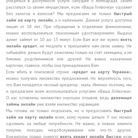
убедиться в доступности услуги. Забудьте о ломбардах. Зачем
расстаться со своим имуществом, если «Ваша Готівочка» одолжит
без залогов и взносов? Мы предлагаем не только
быстрый
займ на карту онлайн,
а и наличными. Данная услуга доступна
лицам от 18 лет. При обращении в отделение финкомпании,
можно воспользоваться пенсионным удостоверением. Выдача
денег займет от 10 до 15 минут. Если Вам все же нужно
взять
онлайн кредит,
не медлите и присылайте нам свою заявку. Не
забывайте, деньги будут зачислены только на счет заемщика, а не
близких родственников или друзей. Не важно назначение
карточки, главное, чтобы она принадлежала Вам.
Если вбить в поисковой строке «
кредит на карту Украина
»
,
можно получить множество предложений. Но вероятность того,
что Вам попадется честный кредитор - мала. Именно поэтому, мы
и предлагаем всем воспользоваться услугами «Ваша Готівочка».
О нас оставлены множество хороших отзывов, ведь
денежные
займы онлайн
уже взяли множество украинцев.
Мы готовы не только подсказать, но и предоставить
быстрый
займ на карту онлайн
всем, кому нужны деньги. У нас можно
одолжить на любые потребности. Не важно, в планах клиента
покупки, поездки, медобслуживание или что-то другое.
Кредиторы только помогут
взять кредит онлайн быстро,
если