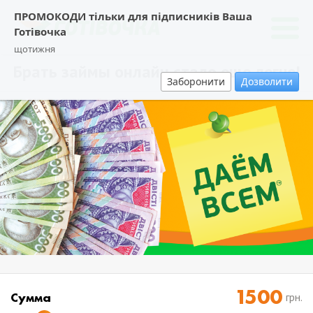
ПРОМОКОДИ тільки для підписників Ваша
Готівочка
щотижня
Брать займы онлайн стало еще легче!
Заборонити
Дозволити
Cумма
грн.