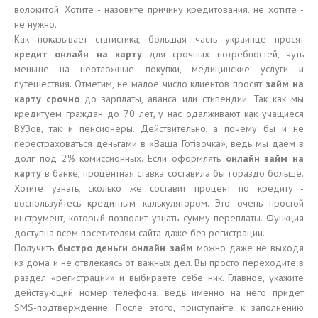
волокитой. Хотите - назовите причину кредитования, не хотите -
не нужно.
Как показывает статистика, большая часть украинце просят
кредит онлайн на карту
для срочных потребностей, чуть
меньше на неотложные покупки, медицинские услуги и
путешествия. Отметим, не малое число клиентов просят
займ на
карту срочно
до зарплаты, аванса или стипендии. Так как мы
кредитуем граждан до 70 лет, у нас одалживают как учащиеся
ВУЗов, так и пенсионеры. Действительно, а почему бы и не
перестраховаться деньгами в «Ваша Готівочка», ведь мы даем в
долг под 2% комиссионных. Если оформлять
онлайн займ на
карту
в банке, процентная ставка составила бы гораздо больше.
Хотите узнать, сколько же составит процент по кредиту -
воспользуйтесь кредитным калькулятором. Это очень простой
инструмент, который позволит узнать сумму переплаты. Функция
доступна всем посетителям сайта даже без регистрации.
Получить
быстро деньги онлайн займ
можно даже не выходя
из дома и не отвлекаясь от важных дел. Вы просто переходите в
раздел «регистрации» и выбираете себе ник. Главное, укажите
действующий номер телефона, ведь именно на него придет
SMS-подтверждение. После этого, приступайте к заполнению