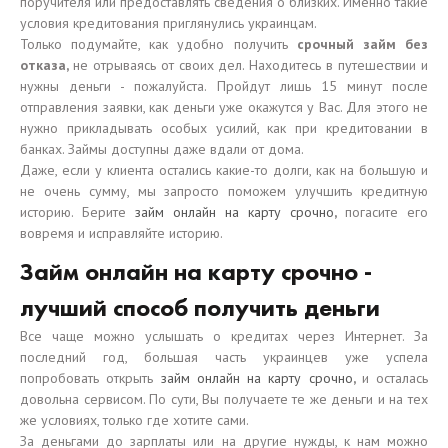
поручителя или предоставлять сведения о близких. Именно такие
условия кредитования приглянулись украинцам.
Только подумайте, как удобно получить
срочный займ без
отказа,
не отрываясь от своих дел. Находитесь в путешествии и
нужны деньги - пожалуйста. Пройдут лишь 15 минут после
отправления заявки, как деньги уже окажутся у Вас. Для этого не
нужно прикладывать особых усилий, как при кредитовании в
банках. Займы доступны даже вдали от дома.
Даже, если у клиента остались какие-то долги, как на большую и
не очень сумму, мы запросто поможем улучшить кредитную
историю. Берите
займ онлайн на карту срочно
,
погасите его
вовремя и исправляйте историю.
Займ онлайн на карту срочно -
лучший способ получить деньги
Все чаще можно услышать о кредитах через Интернет. За
последний год, большая часть украинцев уже успела
попробовать открыть
займ онлайн на карту срочно
,
и осталась
довольна сервисом. По сути, Вы получаете те же деньги и на тех
же условиях, только где хотите сами.
За деньгами до зарплаты или на другие нужды, к нам можно