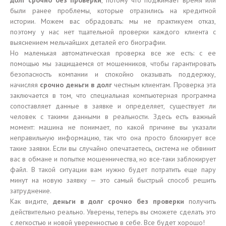
долг срочно без проверки
, потому что поджимает время или
были ранее проблемы, которые отразились на кредитной
истории. Можем вас обрадовать: мы не практикуем отказ,
поэтому у нас нет тщательной проверки каждого клиента с
выяснением мельчайших деталей его биографии.
Но маленькая автоматическая проверка все же есть: с ее
помощью мы защищаемся от мошенников, чтобы гарантировать
безопасность компании и спокойно оказывать поддержку,
начисляя
срочно деньги в долг
честным клиентам. Проверка эта
заключается в том, что специальная компьютерная программа
сопоставляет данные в заявке и определяет, существует ли
человек с такими данными в реальности. Здесь есть важный
момент: машина не понимает, по какой причине вы указали
неправильную информацию, так что она просто блокирует все
такие заявки. Если вы случайно опечатаетесь, система не обвинит
вас в обмане и попытке мошенничества, но все-таки заблокирует
файл. В такой ситуации вам нужно будет потратить еще пару
минут на новую заявку — это самый быстрый способ решить
затруднение.
Как видите,
деньги в долг срочно без проверки
получить
действительно реально. Уверены, теперь вы сможете сделать это
с легкостью и новой уверенностью в себе. Все будет хорошо!