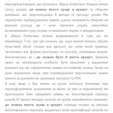
мікрокредитування, що пропонує «Ваша Готівочка» більше немає
сенсу шукати,
де можна взяти гроші в кредит
та обирати
компанію, що запропонувала б вигідні та прозорі умови. Ми
гарантуємо підтвердження заявок, даємо можливість обирати на
власний розсуд де і коли отримати кошти, самостійно
встановлювати суму позики та визначати термін її використання.
В «Ваша Готівочка» позики відкриваються в сумі, що не
перевищує 7 тис. грн. Це означає, що наші клієнти можуть обрати
будь-який обсяг позики від двохсот до семи тисяч гривень,
незалежно від форми реєстрації та способу отримання коштів.
Визначаючись як і
де можна було б взяти кредит
, зверніть
увагу на необхідність особисто бути присутнім у відділенні
компанії під час оформлення заявки на готівкову позику. Гроші на
руки видаються лише при підтвердженні персональних даних
клієнта за допомогою оригіналу паспорту та ІПН.
В разі, якщо у Вас немає на руках паспорту (можливо при
переоформленні документів за віком, чи при їх відновленні) ми
пропонуємо Вам оформити заявку на безготівковий переказ
коштів. В такому випадку взагалі не треба перейматися питанням,
де можна взяти гроші в кредит
оскільки позики ну вигляді
безготівкового переказу видаються після ідентифікації клієнтів по