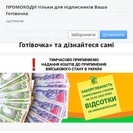
ПРОМОКОДИ тільки для підписників Ваша
Готівочка
щотижня
Де можна взяти гроші в кредит більше
Заборонити
Дозволити
не питання, завітайте до «Ваша
Готівочка» та дізнайтеся самі