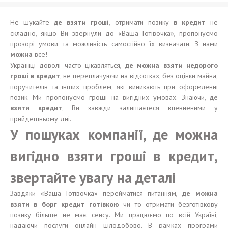
Не шукайте
де
взяти
гроші
, отримати позику
в кредит
не
складно, якщо Ви звернули до «Ваша Готівочка», пропонуємо
прозорі умови та можливість самостійно їх визначати. З нами
можна
все!
Українці доволі часто цікавляться,
де можна взяти недорого
гроші в кредит
, не переплачуючи на відсотках, без оцінки майна,
поручителів та інших проблем, які виникають при оформленні
позик. Ми пропонуємо гроші на вигідних умовах. Знаючи,
де
взяти кредит
, Ви завжди залишаєтеся впевненими у
прийдешньому дні.
У пошуках компанії, де можна
вигідно взяти гроші в кредит,
звертайте увагу на деталі
Завдяки «Ваша Готівочка» перейматися питанням,
де можна
взяти в борг кредит готівкою
чи то отримати безготівкову
позику більше не має сенсу. Ми працюємо по всій Україні,
надаючи послуги онлайн цілодобово. В рамках програми