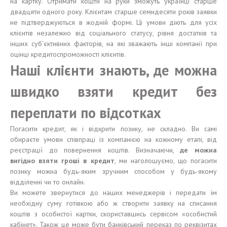
на картку. Отримати кошти на руки зможуть українці старше
двадцяти одного року. Клієнтам старше семидесяти років заявки
не підтверджуються в жодній формі. Ці умови діють для усіх
клієнтів незалежно від соціального статусу, рівня достатків та
інших суб’єктивних факторів, на які зважають інші компанії при
оцінці кредитоспроможності клієнтів.
Наші клієнти знають, де можна
швидко взяти кредит без
переплати по відсотках
Погасити кредит, як і відкрити позику, не складно. Ви самі
обираєте умови співпраці із компанією на кожному етапі, від
реєстрації до повернення коштів. Визначаючи,
де можна
вигідно взяти гроші в кредит
, ми наголошуємо, що погасити
позику можна будь-яким зручним способом у будь-якому
відділенні чи то онлайн.
Ви можете звернутися до наших менеджерів і передати їм
необхідну суму готівкою або ж створити заявку на списання
коштів з особистої картки, скориставшись сервісом «особистий
кабінет». Також це може бути банківський переказ по реквізитах