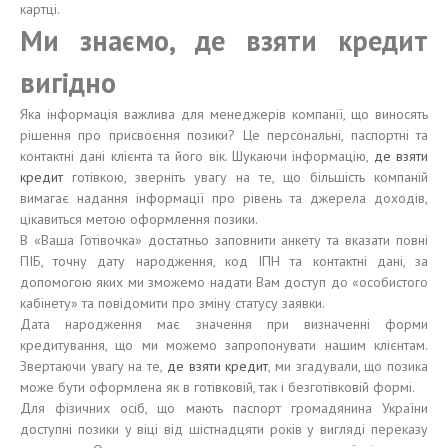
картці.
Ми знаємо, де взяти кредит
вигідно
Яка інформація важлива для менеджерів компанії, що виносять
рішення про присвоєння позики? Це персональні, паспортні та
контактні дані клієнта та його вік. Шукаючи інформацію,
де взяти
кредит
готівкою, зверніть увагу на те, що більшість компаній
вимагає надання інформації про рівень та джерела доходів,
цікавиться метою оформлення позики.
В «Ваша Готівочка» достатньо заповнити анкету та вказати повні
ПІБ, точну дату народження, код ІПН та контактні дані, за
допомогою яких ми зможемо надати Вам доступ до «особистого
кабінету» та повідомити про зміну статусу заявки.
Дата народження має значення при визначенні форми
кредитування, що ми можемо запропонувати нашим клієнтам.
Звертаючи увагу на те,
де взяти кредит
, ми згадували, що позика
може бути оформлена як в готівковій, так і безготівковій формі.
Для фізичних осіб, що мають паспорт громадянина України
доступні позики у віці від шістнадцяти років у вигляді переказу